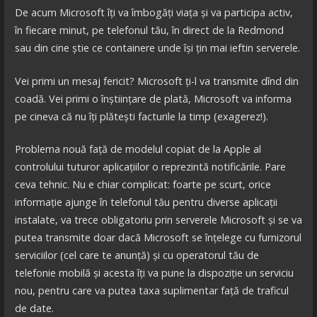
De acum Microsoft îți va îmbogăți viața și va participa activ,
în fiecare minut, pe telefonul tău, în direct de la Redmond
sau din cine știe ce containere unde își țin mai ieftin serverele.
Vei primi un mesaj fericit? Microsoft ți-l va transmite dînd din
coadă. Vei primi o înștiințare de plată, Microsoft va informa
pe cineva că nu îți plătești facturile la timp (exagerez!).
Problema nouă față de modelul copiat de la Apple al
controlului tuturor aplicațiilor o reprezintă notificările. Pare
ceva tehnic. Nu e chiar complicat: foarte pe scurt, orice
informație ajunge în telefonul tău pentru diverse aplicații
instalate, va trece obligatoriu prin serverele Microsoft și se va
putea transmite doar dacă Microsoft se înțelege cu furnizorul
serviciilor (cel care te anunță) și cu operatorul tău de
telefonie mobilă și acesta îți va pune la dispoziție un serviciu
nou, pentru care va putea taxa suplimentar față de traficul
de date.