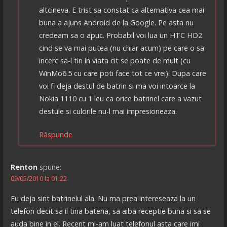
altcineva. E trist sa constat ca alternativa cea mai
buna a ajuns Android de la Google. Pe asta nu
credeam sa o apuc. Probabil voi lua un HTC HD2
cind se va mai putea (nu chiar acum) pe care o sa
incerc sa-l tin in viata cit se poate de mult (cu
WinMo6.5 cu care poti face tot ce vrei). Dupa care
voi fi deja destul de batrin si ma voi intoarce la
Nokia 1110 cu 1 leu ca orice batrinel care a vazut
destule si culorile nu-l mai impresioneaza.
Răspunde
Renton
spune:
09/05/2010 la 01:22
Eu deja sint batrinelul ala. Nu ma prea intereseaza la un
telefon decit sa il tina bateria, sa aiba receptie buna si sa se
auda bine in el. Recent mi-am luat telefonul asta care imi