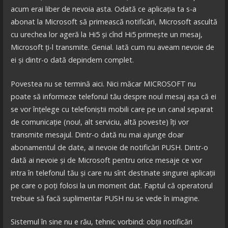
acum erai liber de nevoia asta. Odată ce aplicația ta s-a
abonat la Microsoft să primească notificări, Microsoft ascultă
cu urechea lor ageră la Hi5 și cînd Hi5 primește un mesaj,
Microsoft ți-l transmite. Genial. Iată cum nu aveam nevoie de
ei și dintr-o dată depindem complet.
Povestea nu se termină aici. Nici măcar MICROSOFT nu
poate să informeze telefonul tău despre noul mesaj așa că ei
se vor înțelege cu telefoniștii mobili care pe un canal separat
de comunicație (nou!, alt serviciu, altă poveste) îți vor
transmite mesajul. Dintr-o dată nu mai ajunge doar
abonamentul de date, ai nevoie de notificări PUSH. Dintr-o
dată ai nevoie și de Microsoft pentru orice mesaje ce vor
intra în telefonul tău și care nu sînt destinate singurei aplicații
pe care o poți folosi la un moment dat. Faptul că operatorul
trebuie să facă suplimentar PUSH nu se vede în imagine.
Sistemul în sine nu e rău, tehnic vorbind: obții notificări