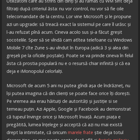
Utilizatorii care au strîns din dinți și au rămas cu WM sînt deja
filtrați după criteriul ăsta: nu vor control, nu vor să fie oile
telecomandate de la centru. Lor vine Microsoft și le propune
azi un upgrade: să treacă exact la sistemul pe care îl urăsc și
l-au refuzat pînă acum. Cineva acolo sus și-a făcut greșit
socotelile. Sper să se vîndă cam atîtea telefoane cu Windows
Mobile 7 cîte Zune s-au vîndut în Europa (adică 3 și alea din
greșeli pe la oficiile poștale). Poate se va prinde cineva în felul
ăsta că prostia populară nu e o resursă chiar infinită și că ea
deja e iMonopolul celorlalți.
Microsoft de acum 5 ani nu putea gîndi așa de îndrăzneț, nu
își putea imagina că din clienți se poate face orice îți dorești.
Pe vremea aia erau hăituiți de autorități și justiție si se
temeau puțin. Azi Apple, Google și Facebook au demonstrat
că tupeul învinge orice și Microsoft învață. Acum piața e
pregătită, lumea înțelege și acceptă că azi nu mai există
drept la intimitate, că oricum
marele frate
știe deja totul