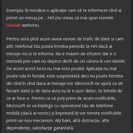
Exemplu: îți instalezi o aplicație care să te informeze cînd ai
primit un mesaj pe… Hi5 (nu vreau să mai spun numele
celuilalt
website).
Pentru asta pînă acum aveai nevoie de trafic de date și cam
atît: telefonul tău putea întreba periodic la Hi5 dacă ai
mesaje noi și te informa. Nu e maxim de eficient dar e o
metodă prin care nu depinzi decît de cei cărora le ceri datele.
De acum acest lucru nu mai este posibil. Aplicația nu mai
poate rula în fundal, este suspendată deci nu poate întreba
din cînd în cînd daca ai mesaje noi. Microsoft ne ajută ca de
fiecare dată și de data asta nu le e ușor deloc, te întrebi de
ce ar face-o. Pentru ca să poți primi de acum notificările,
Microsoft se va înțelege cu operatorul tău de telefonie
mobilă (dacă ai noroc) și împreună îți vor trimite notificările
printr-un nou mecanism. Alți bani, altă distracție, alte
dependențe, satisfacție garantată.