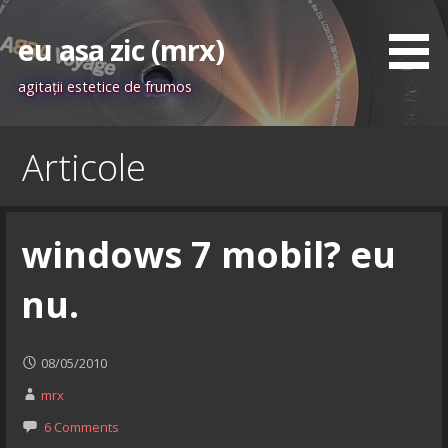
Skip
to
eu asa zic (mrx)
content
agitaţii estetice de frumos
Articole
windows 7 mobil? eu
nu.
08/05/2010
mrx
6 Comments