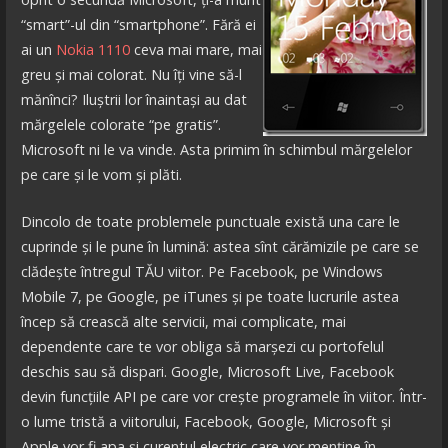
“smart”-ul din “smartphone”. Fără ei
ai un
Nokia 1110
ceva mai mare, mai
greu și mai colorat. Nu îți vine să-l
mănînci? Iluștrii lor înaintași au dat
mărgelele colorate “pe gratis”.
Microsoft ni le va vinde. Asta primim în schimbul mărgelelor
pe care și le vom și plăti.
Dincolo de toate problemele punctuale există una care le
cuprinde și le pune în lumină: astea sînt cărămizile pe care se
clădește întregul TĂU viitor. Pe Facebook, pe Windows
Mobile 7, pe Google, pe iTunes și pe toate lucrurile astea
încep să crească alte servicii, mai complicate, mai
dependente care te vor obliga să marșezi cu portofelul
deschis sau să dispari. Google, Microsoft Live, Facebook
devin funcțiile API pe care vor crește programele în viitor. Într-
o lume tristă a viitorului, Facebook, Google, Microsoft și
Apple vor fi apa și curentul electric care vor menține în