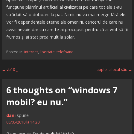
funcțiune plămînul artificial al civilizației pe care tot ele s-au
străduit să o doboare la pat. Nimic nu va mai merge fără ele.
Vor fi dependențele eterne ale omenirii, cancerul de care nu
aveai nevoie dar cu care te-ai procopsit pentru că ai vrut să fii
frumos și ai stat prea mult la solar.
Posted in:
internet
,
libertate
,
telefoane
Navigare
← vb10 _
apple la locul său →
în
6 thoughts on
“windows 7
articole
mobil? eu nu.”
dani
spune:
08/05/2010 la 14:20
Ba eu am zis Da de mult lui WM :P