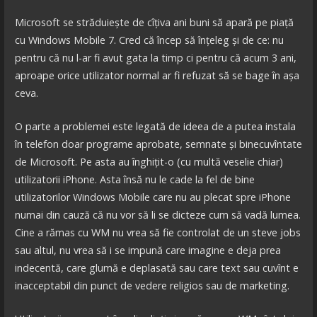
Microsoft se străduiește de cîțiva ani buni să apară pe piață
cu Windows Mobile 7. Cred că încep să înțeleg și de ce: nu
pentru că nu l-ar fi avut gata la timp ci pentru că acum 3 ani,
aproape orice utilizator normal ar fi refuzat să se bage în așa
ceva.
O parte a problemei este legată de ideea de a putea instala
în telefon doar programe aprobate, semnate și binecuvîntate
de Microsoft. Pe asta au înghițit-o (cu multă veselie chiar)
utilizatorii iPhone. Asta însă nu le cade la fel de bine
utilizatorilor Windows Mobile care nu au plecat spre iPhone
numai din cauză că nu vor să li se dicteze cum să vadă lumea.
Cine a rămas cu WM nu vrea să fie controlat de un steve jobs
sau altul, nu vrea să i se impună care imagine e deja prea
indecentă, care glumă e deplasată sau care text sau cuvînt e
inacceptabil din punct de vedere religios sau de marketing.