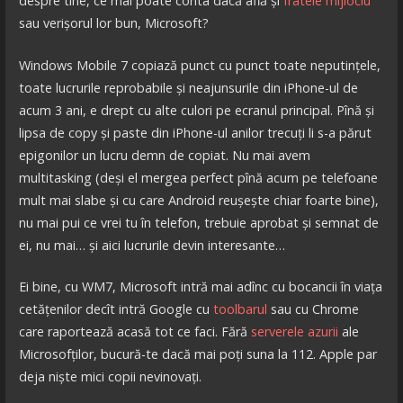
despre tine, ce mai poate conta dacă află și
fratele mijlociu
sau verișorul lor bun, Microsoft?
Windows Mobile 7 copiază punct cu punct toate neputințele,
toate lucrurile reprobabile și neajunsurile din iPhone-ul de
acum 3 ani, e drept cu alte culori pe ecranul principal. Pînă și
lipsa de copy și paste din iPhone-ul anilor trecuți li s-a părut
epigonilor un lucru demn de copiat. Nu mai avem
multitasking (deși el mergea perfect pînă acum pe telefoane
mult mai slabe și cu care Android reușește chiar foarte bine),
nu mai pui ce vrei tu în telefon, trebuie aprobat și semnat de
ei, nu mai… și aici lucrurile devin interesante…
Ei bine, cu WM7, Microsoft intră mai adînc cu bocancii în viața
cetățenilor decît intră Google cu
toolbarul
sau cu Chrome
care raportează acasă tot ce faci. Fără
serverele azurii
ale
Microsofților, bucură-te dacă mai poți suna la 112. Apple par
deja niște mici copii nevinovați.