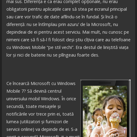
mai sus. Diferența e ca erau complet opționale, nu erau
obligatorii pentru aplicațiile care să stea pe ecranul principal
sau care vor trafic de date aflîndu-se în fundal. Și încă o
diferență: nu se întîmplau prin azuru’ de la Microsoft, nu
depindeai de ei pentru acest serviciu. Mai mult, nu cunosc pe
nimeni care să fi să-l fi folosit deși știu cîțiva care au telefoane
cu Windows Mobile “pe stil vechi”. Era destul de liniștită viața
lor și nici de baterie nu se plîngeau foarte des.
Ce încearcă Microsoft cu Windows
Mobile 7? Să devină centrul
universului mobil Windows. În orice
secundă, toate mesajele și
notificările vor trece prin ei, toată
lumea (utilizatori și furnizori de
servicii online) va depinde de ei. S-a
oprit o secundă Microsoft, ți-a murit