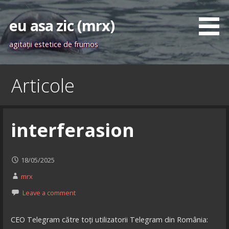
Skip
to
eu asa zic (mrx)
content
agitaţii estetice de frumos
Articole
interferasion
18/05/2025
mrx
Leave a comment
CEO Telegram către toți utilizatorii Telegram din România: