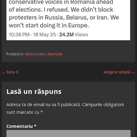
Posted in:
democrație
,
libertate
Navigare
← beta 6
alegere simplă →
în
Lasă un răspuns
articole
Adresa ta de email nu va fi publicată.
Câmpurile obligatorii
sunt marcate cu
*
Comentariu
*