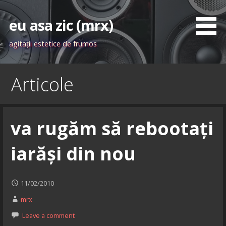
Skip
to
eu asa zic (mrx)
content
agitaţii estetice de frumos
Articole
va rugăm să rebootați
iarăși din nou
11/02/2010
mrx
Leave a comment