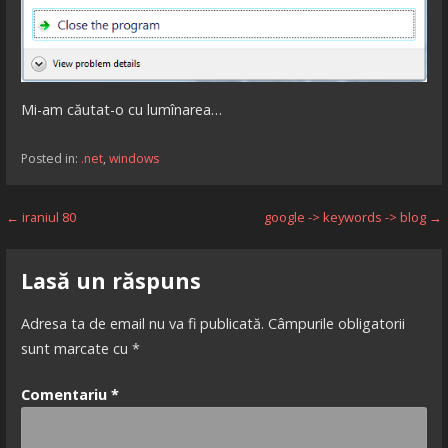
Mi-am căutat-o cu lumînarea…
Posted in:
.net
,
windows
Navigare
← iraniul 80
google -> keywords -> blog →
în
Lasă un răspuns
articole
Adresa ta de email nu va fi publicată.
Câmpurile obligatorii
sunt marcate cu
*
Comentariu
*