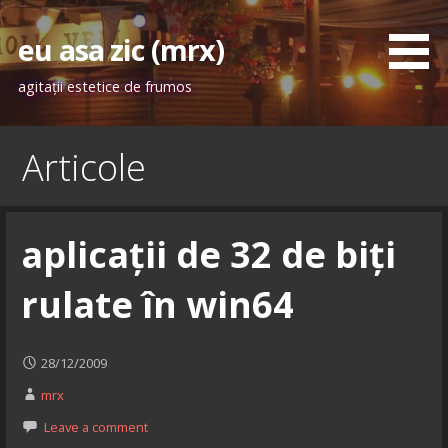
Skip
to
eu asa zic (mrx)
content
agitaţii estetice de frumos
Articole
aplicații de 32 de biți
rulate în win64
28/12/2009
mrx
Leave a comment