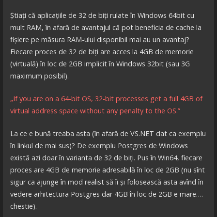
Știați că aplicațiile de 32 de biți rulate în Windows 64bit cu
mult RAM, în afară de avantajul că pot beneficia de cache la
fișiere pe măsura RAM-ului disponibil mai au un avantaj?
Fiecare proces de 32 de biți are acces la 4GB de memorie
(virtuală) în loc de 2GB implicit în Windows 32bit (sau 3G
maximum posibil).
„If you are on a 64-bit OS, 32-bit processes get a full 4GB of
virtual address space without any penalty to the OS.”
La ce e bună treaba asta (în afară de VS.NET dat ca exemplu
în linkul de mai sus)? De exemplu Postgres de Windows
există azi doar în varianta de 32 de biți. Pus în Win64, fiecare
proces are 4GB de memorie adresabilă în loc de 2GB (nu sînt
sigur ca ajunge în mod realist să îi și folosească asta avînd în
vedere arhitectura Postgres dar 4GB în loc de 2GB e mare….
chestie).