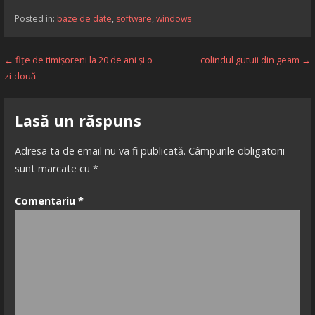
Posted in:
baze de date
,
software
,
windows
Navigare
← fițe de timișoreni la 20 de ani și o
colindul gutuii din geam →
zi-două
în
articole
Lasă un răspuns
Adresa ta de email nu va fi publicată.
Câmpurile obligatorii
sunt marcate cu
*
Comentariu
*