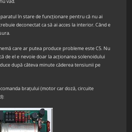
nu văd.
aratul în stare de funcționare pentru că nu ai
trebuie deconectat ca să ai acces la interior. Când e
sura.
schemă care ar putea produce probleme este C5. Nu
u că de el e nevoie doar la acționarea solenoidului
oduce după câteva minute căderea tensiunii pe
comanda brațului (motor car doză, circuite
):