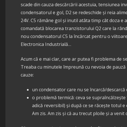
scade din cauza descărcării acestuia, tensiunea inve
condensatorul e gol, D2 se redeschide și reia ali
24V. C5 rămâne gol și inutil atâta timp cât doza e a
comandată blocarea tranzistorului Q2 care la rân
nou condensatorul C5 la încărcat pentru o viitoare 
Electronica Industrială…
Acum că e mai clar, care ar putea fi problema de 
Treaba cu minutele împreună cu nevoia de pauză p
cauze:
un condensator care nu se încarcă/descarcă d
o problemă termică: ceva se supraîncălzește 
adică reversibil) și după ce se răcește totul e
Am zis. Am zis și că au trecut ploile și a venit