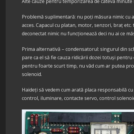
Alte cauze pentru temporizarea de câteva minute 
Problemă suplimentară: nu poți măsura nimic cu ap
acces. Capacul cu platan, motor, senzori, braț etc. 
deconectat nimic nu funcționează deci nu ai ce mă
Prima alternativă – condensatorul: singurul din 
pare ca el să fie cauza ridicării dozei totuși pentr
pentru foarte scurt timp, nu văd cum ar putea pr
solenoid.
Haideți să vedem cum arată placa responsabilă cu 
control, iluminare, contacte servo, control solenoid