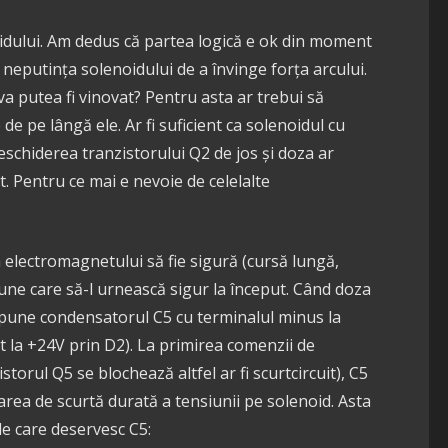
oidului. Am dedus că partea logică e ok din moment
neputința solenoidului de a învinge forța arcului.
a putea fi vinovat? Pentru asta ar trebui să
e pe lângă ele. Ar fi suficient ca solenoidul cu
eschiderea tranzistorului Q2 de jos și doza ar
. Pentru ce mai e nevoie de celelalte
electromagnetului să fie sigură (cursă lungă,
iune care să-l urnească sigur la început. Când doza
i pune condensatorul C5 cu terminalul minus la
t la +24V prin D2). La primirea comenzii de
torul Q5 se blochează altfel ar fi scurtcircuit), C5
area de scurtă durată a tensiunii pe solenoid. Asta
e care deservesc C5: