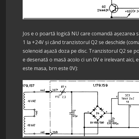
Jos e o poartă logică NU care comandă așezarea sa
1 la +24V și când tranzistorul Q2 se deschide (coma
solenoid așază doza pe disc. Tranzistorul Q2 se p
e desenată o masă acolo ci un 0V e irelevant aici,
este masa, brn este 0V):