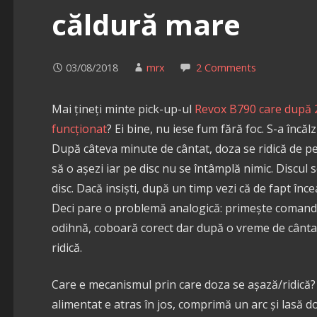
căldură mare
03/08/2018
mrx
2 Comments
Mai țineți minte pick-up-ul
Revox B790 care după 2
funcționat
? Ei bine, nu iese fum fără foc. S-a încăl
După câteva minute de cântat, doza se ridică de pe
să o așezi iar pe disc nu se întâmplă nimic. Discul
disc. Dacă insiști, după un timp vezi că de fapt înce
Deci pare o problemă analogică: primește comand
odihnă, coboară corect dar după o vreme de cântat
ridică.
Care e mecanismul prin care doza se așază/ridică?
alimentat e atras în jos, comprimă un arc și lasă d