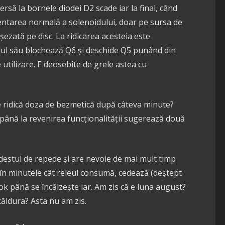
rsă la bornele diodei D2 scade iar la final, când
mentarea normală a solenoidului, doar pe sursa de
șezată pe disc. La ridicarea acesteia este
dul său blochează Q6 și deschide Q5 punând din
utilizare. E deosebite de grele astea cu
se ridică doza de bezmetică după câteva minute?
ână la revenirea funcționalității sugerează două
estul de repede și are nevoie de mai mult timp
în minutele cât releul consumă, cedează (deștept
 ok până se încălzește iar. Am zis că e luna august?
 căldura? Asta nu am zis.