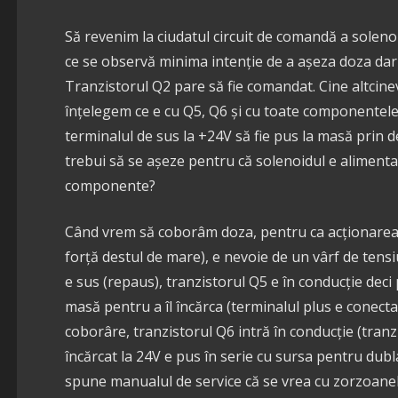
Să revenim la ciudatul circuit de comandă a solen
ce se observă minima intenție de a așeza doza dar 
Tranzistorul Q2 pare să fie comandat. Cine altcinev
înțelegem ce e cu Q5, Q6 și cu toate componentele d
terminalul de sus la +24V să fie pus la masă prin d
trebui să se așeze pentru că solenoidul e alimentat
componente?
Când vrem să coborâm doza, pentru ca acționarea 
forță destul de mare), e nevoie de un vârf de tens
e sus (repaus), tranzistorul Q5 e în conducție dec
masă pentru a îl încărca (terminalul plus e conecta
coborâre, tranzistorul Q6 intră în conducție (tranzis
încărcat la 24V e pus în serie cu sursa pentru dubl
spune manualul de service că se vrea cu zorzoanel