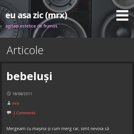
Skip
to
eu asa zic (mrx)
content
agitaţii estetice de frumos
Articole
bebeluși
18/08/2011
mrx
2 Comments
Mergeam cu mașina și cum merg rar, simt nevoia să