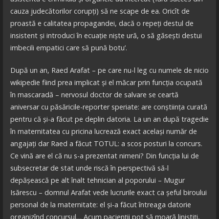
cauza judecătorilor corupți) să ne scape de ea. Oricît de
proastă e calitatea propagandei, dacă o repeți destul de
insistent și introduci în ecuație niște ură, o să găsești destui
imbecili empatici care să pună botu’.
După un an, Raed Arafat – pe care nu-l leg cu numele de nicio
wikipedie fiind prea implicat și el măcar prin funcția ocupată
în mascaradă – nervosul doctor de salvare se ceartă
aniversar cu păsăricile-reporter speriate: are conștiința curată
pentru că și-a făcut pe deplin datoria. La un an după tragedie
în maternitatea cu pricina lucrează exact același număr de
angajați dar Raed a făcut TOTUL: a scos posturi la concurs.
Ce vină are el că nu s-a prezentat nimeni? Din funcția lui de
subsecretar de stat unde riscă în perspectivă să-l
depășească pe alt înalt tehnician al poporului – Mugur
Isărescu – domnul Arafat vede lucrurile exact ca șeful biroului
personal de la maternitate: el și-a făcut întreaga datorie
organizînd concursul… Acum pacienții pot să moară liniștiți,