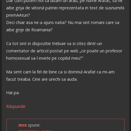
Dar cum putem noi sa lasam un arab, pe nume Arafat, sa ne
aibe grija de viitorul patriei reprezentata in text de susnumitii
premAAturi?
Deci chiar asa ne-a ajuns natia? Nu mai sint romani care sa
aibe grije de Roamania?
Ca tot sint in dispozitie trebuie sa si citez dintr-un
comentator de articol postat pe web „ce poate un profesor
homosexual sa-l invete pe copilul meu?”
Ma simt cam la fel de bine ca si domnul Arafat ca mi-am
facut treaba. Cine are urechi sa auda.
Hai pa.
Răspunde
mrx
spune: