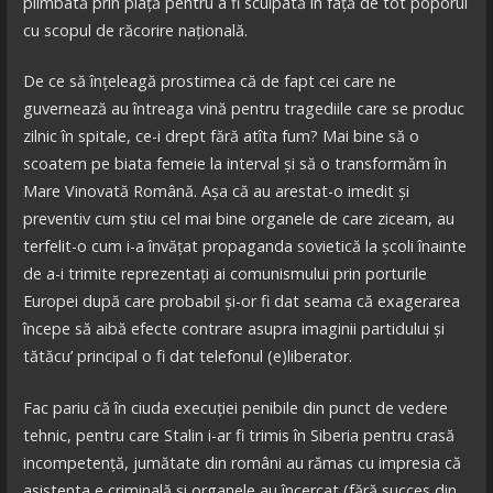
plimbată prin piață pentru a fi scuipată în față de tot poporul
cu scopul de răcorire națională.
De ce să înțeleagă prostimea că de fapt cei care ne
guvernează au întreaga vină pentru tragediile care se produc
zilnic în spitale, ce-i drept fără atîta fum? Mai bine să o
scoatem pe biata femeie la interval și să o transformăm în
Mare Vinovată Română. Așa că au arestat-o imedit și
preventiv cum știu cel mai bine organele de care ziceam, au
terfelit-o cum i-a învățat propaganda sovietică la școli înainte
de a-i trimite reprezentați ai comunismului prin porturile
Europei după care probabil și-or fi dat seama că exagerarea
începe să aibă efecte contrare asupra imaginii partidului și
tătăcu’ principal o fi dat telefonul (e)liberator.
Fac pariu că în ciuda execuției penibile din punct de vedere
tehnic, pentru care Stalin i-ar fi trimis în Siberia pentru crasă
incompetență, jumătate din români au rămas cu impresia că
asistenta e criminală și organele au încercat (fără succes din