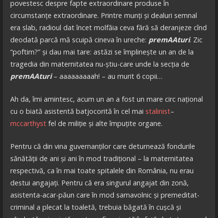
povestesc despre fapte extraordinare produse în
circumstanțe extraordinare. Printre munți și dealuri semnal
era slab, radioul dat încet molfăia ceva fără să deranjeze cînd
deodată parcă mă scuipă cineva în ureche:
premAAturi
. Zic
“poftim?” și dau mai tare: astăzi se împlinește un an de la
tragedia din maternitatea nu-știu-care unde la secția de
premAAturi
– aaaaaaaaah! – au murit 6 copii…
Ah da, îmi amintesc, acum un an a fost un mare circ național
cu o biată asistentă batjocorită în cel mai
stalinist
–
mccarthyst
fel de miliție și alte împuțite organe.
Pentru că din vina guvernanților care deturnează fondurile
sănătății de ani și ani în mod tradițional – la maternitatea
respectivă, ca în mai toate spitalele din România, nu erau
destui angajați. Pentru că era singurul angajat din zonă,
asistenta-acar-păun care în mod samavolnic și premeditat-
criminal a plecat la toaletă, trebuia băgată în cușcă și