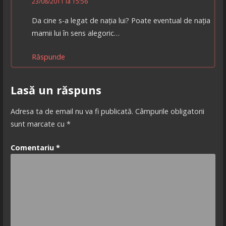
23/08/2011 la 15:56
Da cine s-a legat de nația lui? Poate eventual de nația
mamii lui în sens alegoric…
Răspunde
Lasă un răspuns
Adresa ta de email nu va fi publicată.
Câmpurile obligatorii
sunt marcate cu
*
Comentariu
*