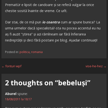
PrematUr e lipsit de candoare și se referă vulgar la orice
chestie sosită înainte de vreme. Ce urît.
Dar stai, de ce mă pun
io coantra
cum ar spune bunica? La
urma urmelor dacă specialistul/-sta nu pocea accentul eu nu
aș fi auzit “știrea” și azi rămîneam iar fără înfierarea
nedreptății și deci fără postare pe blog. Așadar continuați!
Posted in:
politica
,
romania
Navigare
← fonturi wpf
vise-he-hez →
în
2 thoughts on
“bebeluși”
articole
Aburel
spune:
18/08/2011 la 18:17