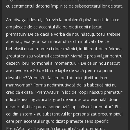
cu sentimentul datoriei împlinite de subsecretarul lor de stat.
Am divagat destul, să revin la problemă pînă nu uit de la ce
am plecat: de ce accentul ăla pe bieții copii născuți
prematUr? De ce dacă e vorba de nou născuți, totul trebuie
alternat, exagerat sau măcar ultra-diminutivat? De ce
bebelușii nu au mame ci doar mămici, indiferent de mărimea,
greutatea sau volumul acestora? Mamă e prea vulgar pentru
dezechilibrul hormonal al momentului? De ce un nou născut
are nevoie de 20 de litri de lapte de vacă pentru a primi
destul fier? Vrem să-i facem pe toți micuții viitori Iron-
man/woman? Forma nediminutivată de la babețică nici nu
cred că există. “PremAAturi” în loc de “copii născuți prematur”
ridică lenea lingvistică la grad de virtute profesională: doar
nespecialiștii ar putea spune azi “copil născut prematur”. Ei –
cei din sistem – au substantivul lor personalizat precum pixul,
care prin accentul unguroidizat primește sens specific.
PremAAtur azi înseamnă clar copil născut prematur.