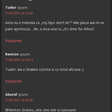
Tudor
spune:
11/01/2011 la 10:32
Asta nu e melodia cu „my hips don’t lie”? Mie piesa aia mi se
pare apoteoza… Ah, si inca una cu „it’s time for Africa”.
Răspunde
Renton
spune:
11/01/2011 la 14:13
Tudor: aia e Shakira cutotul si cu totul altceva :)
Răspunde
Aburel
spune:
11/01/2011 la 20:47
@Renton: bravos, uite cine stie si cunoaste