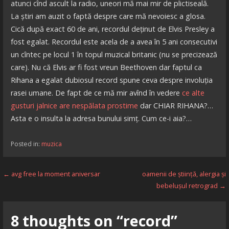
atunci cînd ascult la radio, uneori mă mai mir de plictiseală.
La știri am auzit o faptă despre care mă nevoiesc a glosa.
Cică după exact 60 de ani, recordul deținut de Elvis Presley a
fost egalat. Recordul este acela de a avea în 5 ani consecutivi
un cîntec pe locul 1 în topul muzical britanic (nu se precizează
care). Nu că Elvis ar fi fost vreun Beethoven dar faptul ca
Rihana a egalat dubiosul record spune ceva despre involuția
rasei umane. De fapt de ce mă mir avînd în vedere
ce alte
gusturi jalnice are nespălata prostime
dar CHIAR RIHANA?…
Asta e o insulta la adresa bunului simț. Cum ce-i aia?…
Posted in:
muzica
Navigare
← avg free la moment aniversar
oamenii de știință, alergia și
bebelușul retrograd →
în
articole
8 thoughts on
“record”