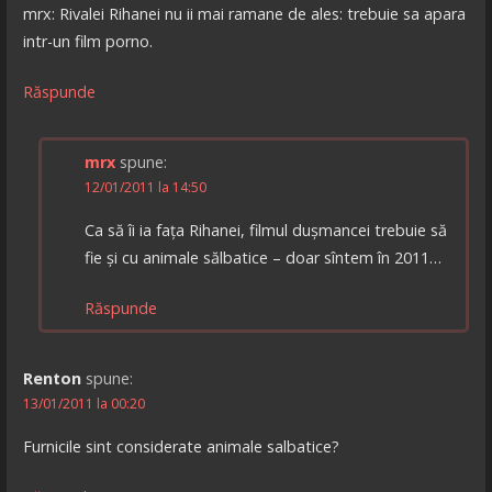
mrx: Rivalei Rihanei nu ii mai ramane de ales: trebuie sa apara
intr-un film porno.
Răspunde
mrx
spune:
12/01/2011 la 14:50
Ca să îi ia fața Rihanei, filmul dușmancei trebuie să
fie și cu animale sălbatice – doar sîntem în 2011…
Răspunde
Renton
spune:
13/01/2011 la 00:20
Furnicile sint considerate animale salbatice?