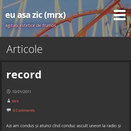
Skip
to
eu asa zic (mrx)
content
agitaţii estetice de frumos
Articole
record
10/01/2011
mrx
8 Comments
Azi am condus și atunci cînd conduc ascult uneori la radio și